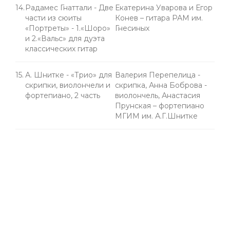
14.
Радамес Гнаттали - Две
Екатерина Уварова и Егор
части из сюиты
Конев – гитара РАМ им.
«Портреты» - 1.«Шоро»
Гнесиных
и 2.«Вальс» для дуэта
классических гитар
15.
А. Шнитке - «Трио» для
Валерия Перепелица -
скрипки, виолончели и
скрипка, Анна Боброва -
фортепиано, 2 часть
виолончель, Анастасия
Прунская – фортепиано
МГИМ им. А.Г.Шнитке