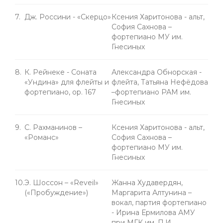
7.
Дж. Россини - «Скерцо»
Ксения Харитонова - альт,
София Сахнова –
фортепиано МУ им.
Гнесиных
8.
К. Рейнеке - Соната
Александра Обнорская -
«Ундина» для флейты и
флейта, Татьяна Нефёдова
фортепиано, ор. 167
–фортепиано РАМ им.
Гнесиных
9.
С. Рахманинов –
Ксения Харитонова - альт,
«Романс»
София Сахнова –
фортепиано МУ им.
Гнесиных
10.
Э. Шоссон – «Reveil»
Жанна Худавердян,
(«Пробуждение»)
Маргарита Алтунина –
вокал, партия фортепиано
- Ирина Ермилова АМУ
при МГК им. П.И.