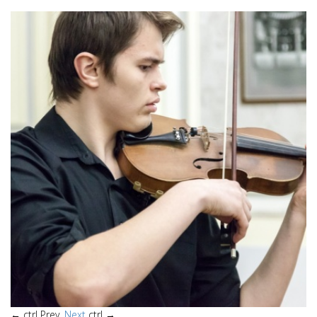
←
ctrl
Prev.
Next
ctrl
→