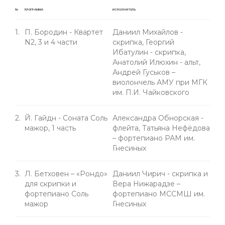
№
ПРОГРАММА
ИСПОЛНИТЕЛЬ
1.
П. Бородин - Квартет
Даниил Михайлов -
N2, 3 и 4 части
скрипка, Георгий
Ибатулин - скрипка,
Анатолий Илюхин - альт,
Андрей Гуськов –
виолончель АМУ при МГК
им. П.И. Чайковского
2.
Й. Гайдн - Соната Cоль
Александра Обнорская -
мажор, 1 часть
флейта, Татьяна Нефёдова
– фортепиано РАМ им.
Гнесиных
3.
Л. Бетховен – «Рондо»
Даниил Чирич - скрипка и
для скрипки и
Вера Нижарадзе –
фортепиано Соль
фортепиано МССМШ им.
мажор
Гнесиных