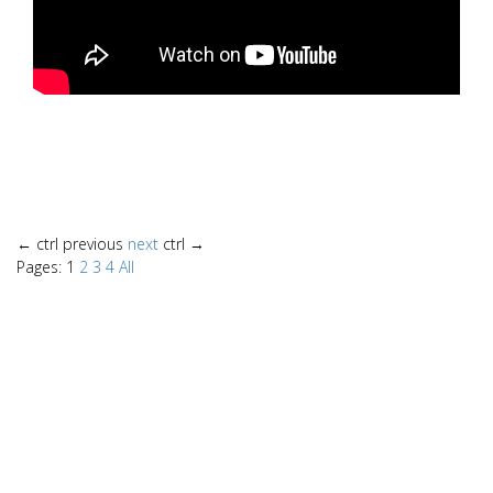
←
ctrl
previous
next
ctrl
→
Pages:
1
2
3
4
All