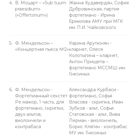
4.
В. Моцарт – «Sub tuum
Жанна Худавердян, София
praesidium»
Дубровинская, партия
(«Offertorium»)
фортепиано - Ирина
Ермилова АМУ при МГК
им. П.И. Чайковского
5.
Ф. Мендельсон –
Карина Арутюнян -
«Концертная пьеса №2»
кларнет, Олеся
Колотыгина – кларнет,
Антон Прищепа –
фортепиано МССМШ им.
Гнесиных
6.
Ф. Мендельсон -
Александра Курбаси -
Фортепианный секстет
фортепиано, Софья
Ре мажор, 1 часть, для
Власова - скрипка, Иван
фортепиано, скрипки,
Зубков - альт, Софья
двух альтов,
Статовская - альт, Вива
виолончели и
Лерман - виолончель,
контрабаса
Борис Клягин - контрабас
МУ им. Гнесиных