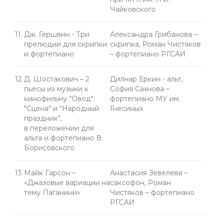
Чайковского
11.
Дж. Гершвин - Три
Александра Грибанова –
прелюдии для скрипки
скрипка, Роман Чистяков
и фортепиано
– фортепиано РГСАИ
12.
Д. Шостакович – 2
Дилнар Еркин - альт,
пьесы из музыки к
София Сахнова –
кинофильму "Овод":
фортепиано МУ им.
"Сцена" и "Народный
Гнесиных
праздник",
в переложении для
альта и фортепиано В.
Борисовского
13.
Майк Гарсон –
Анастасия Зевелева –
«Джазовые вариации на
саксофон, Роман
тему Паганини»
Чистяков – фортепиано
РГСАИ