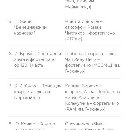
(Академия им.
Маймонида)
5.
П. Женин
Никита Соколов –
"Венецианский
саксофон, Роман
карнавал"
Чистяков – фортепиано
(РГСАИ)
6.
И. Брамс – Соната для
Любовь Лазарева – альт,
альта и фортепиано
Чан Зиеу Линь –
ор.120, 1 часть
фортепиано (МССМШ им.
Гнесиных)
7.
К. Рейнеке – Трио для
Кирилл Бирюков –
кларнета, альта и
кларнет, Анна Щербакова
фортепиано
– альт, Анастасия
Кольчугина – фортепиано
(РАМ им. Гнесиных)
8.
Ю. Конюс – Концерт
Овсянникова Яна –
для скрипки с
скрипка, Юлия Бубнова -