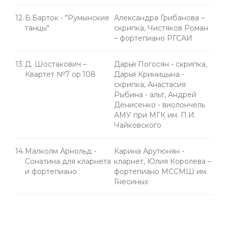
12.
Б.Барток - "Румынские
Александра Грибанова –
танцы"
скрипка, Чистяков Роман
– фортепиано РГСАИ
13.
Д. Шостакович –
Дарья Погосян - скрипка,
Квартет №7 ор.108
Дарья Криницына -
скрипка, Анастасия
Рыбина - альт, Андрей
Денисенко - виолончель
АМУ при МГК им. П.И.
Чайковского
14.
Малколм Арнольд -
Карина Арутюнян -
Сонатина для кларнета
кларнет, Юлия Королева –
и фортепиано
фортепиано МССМШ им.
Гнесиных