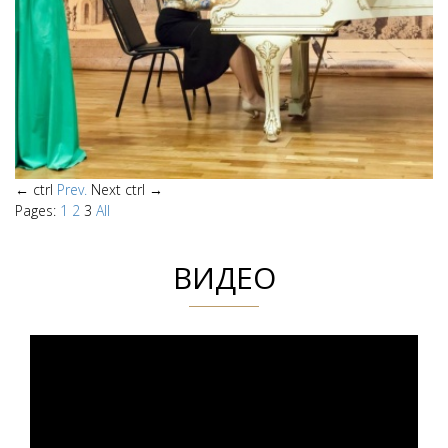
←
ctrl
Prev.
Next
ctrl
→
Pages:
1
2
3
All
ВИДЕО