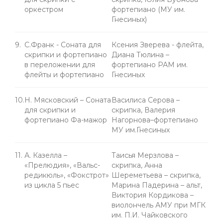
оркестром
фортепиано (МУ им.
Гнесиных)
9.
С.Франк - Соната для
Ксения Зверева - флейта,
скрипки и фортепиано
Диана Тюлина –
в переложении для
фортепиано РАМ им.
флейты и фортепиано
Гнесиных
10.
Н. Мясковский – Соната
Василиса Серова –
для скрипки и
скрипка, Валерия
фортепиано Фа-мажор
Нагорнова–фортепиано
МУ им.Гнесиных
11.
А. Казелла –
Таисья Мерзлова –
«Прелюдия», «Вальс-
скрипка, Анна
редикюль», «Фокстрот»
Шереметьева – скрипка,
из цикла 5 пьес
Марина Падерина – альт,
Виктория Кордикова –
виолончель АМУ при МГК
им. П.И. Чайковского