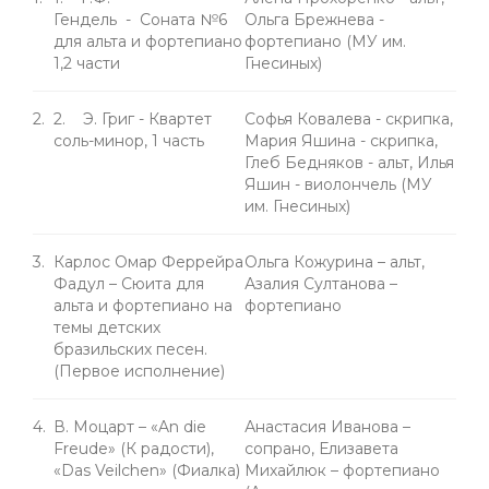
Гендель - Соната №6
Ольга Брежнева -
для альта и фортепиано
фортепиано (МУ им.
1,2 части
Гнесиных)
2.
2. Э. Григ - Квартет
Софья Ковалева - скрипка,
соль-минор, 1 часть
Мария Яшина - скрипка,
Глеб Бедняков - альт, Илья
Яшин - виолончель (МУ
им. Гнесиных)
3.
Карлос Омар Феррейра
Ольга Кожурина – альт,
Фадул – Сюита для
Азалия Султанова –
альта и фортепиано на
фортепиано
темы детских
бразильских песен.
(Первое исполнение)
4.
В. Моцарт – «An die
Анастасия Иванова –
Freude» (К радости),
сопрано, Елизавета
«Das Veilchen» (Фиалка)
Михайлюк – фортепиано