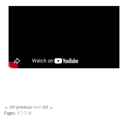
←
ctrl
previous
next
ctrl
→
Pages:
1
2
3
All